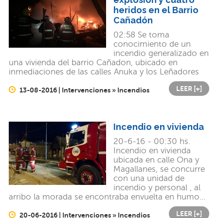
heridos en el Barrio
Cañadón
02:58 Se toma
conocimiento de un
incendio generalizado en
una vivienda del barrio Cañadon, ubicado en
inmediaciones de las calles Anuka y los Leñadores
LEER [+]
13-08-2016 | Intervenciones » Incendios
Incendio en vivienda
20-6-16 - 00:30 hs.
Incendio en vivienda
ubicada en calle Ona y
Magallanes, se concurre
con una unidad de
incendio y personal , al
arribo la morada se encontraba envuelta en humo...
LEER [+]
20-06-2016 | Intervenciones » Incendios