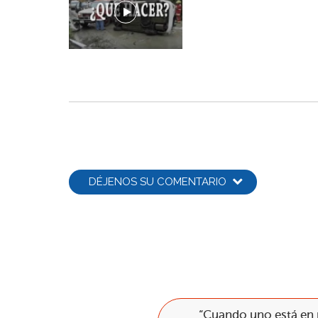
DÉJENOS SU COMENTARIO
“Cuando uno está en p