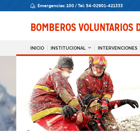
Emergencias:
100
/ Tel:
54-02901-421333
BOMBEROS
VOLUNTARIOS
INICIO
INSTITUCIONAL
INTERVENCIONES