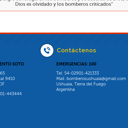
Dios es olvidado y los bomberos criticados”
Contáctenos
ENTO SOTO
EMERGENCIAS: 100
965
Tel: 54-02901-421333
al 9410
Mail: bomberosushuaia@gmail.com
TDF
Ushuaia, Tierra del Fuego
Argentina
2901-443444