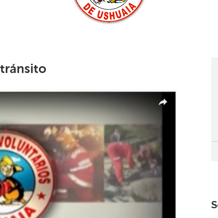
tránsito
S